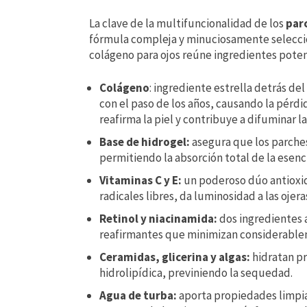
La clave de la multifuncionalidad de los
par
fórmula compleja y minuciosamente seleccio
colágeno para ojos reúne ingredientes poten
Colágeno
: ingrediente estrella detrás d
con el paso de los años, causando la pérdid
reafirma la piel y contribuye a difuminar l
Base de hidrogel:
asegura que los parches
permitiendo la absorción total de la esenci
Vitaminas C y E:
un poderoso dúo antioxida
radicales libres, da luminosidad a las ojera
Retinol y niacinamida:
dos ingredientes 
reafirmantes que minimizan considerablem
Ceramidas, glicerina y algas:
hidratan pr
hidrolipídica, previniendo la sequedad.
Agua de turba:
aporta propiedades limpia