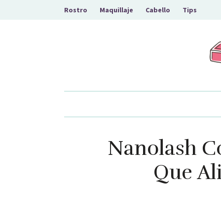
Rostro
Maquillaje
Cabello
Tips
El A
Nanolash Co
Que Al